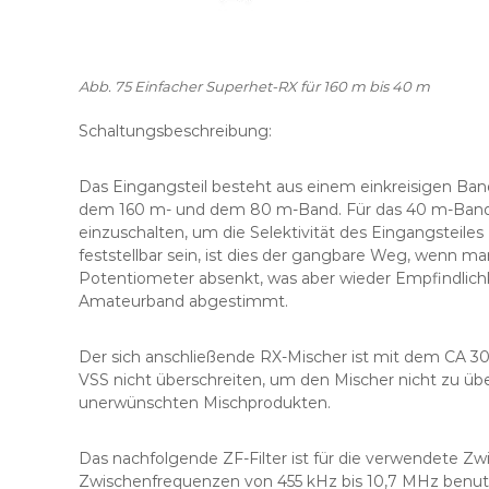
Abb. 75 Einfacher Superhet-RX für 160 m bis 40 m
Schaltungsbeschreibung:
Das Eingangsteil besteht aus einem einkreisigen Band
dem 160 m- und dem 80 m-Band. Für das 40 m-Band ka
einzuschalten, um die Selektivität des Eingangsteile
feststellbar sein, ist dies der gangbare Weg, wenn 
Potentiometer absenkt, was aber wieder Empfindlichkei
Amateurband abgestimmt.
Der sich anschließende RX-Mischer ist mit dem CA 302
VSS nicht überschreiten, um den Mischer nicht zu ü
unerwünschten Mischprodukten.
Das nachfolgende ZF-Filter ist für die verwendete Z
Zwischenfrequenzen von 455 kHz bis 10,7 MHz benutz