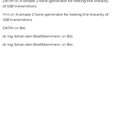
DK7IH
on
A simple 2-tone-generator for testing the linearity
of SSB transmitters
Phil
on
A simple 2-tone-generator for testing the linearity of
SSB transmitters
DK7IH
on
Bio
dr ing Johan den Boef/dammers.
on
Bio
dr ing Johan den Boef/dammers.
on
Bio