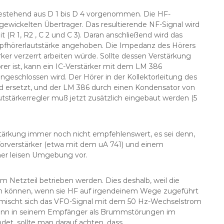
bestehend aus D 1 bis D 4 vorgenommen. Die HF-
e gewickelten Übertrager. Das resultierende NF-Signal wird
it (R 1, R2 , C 2 und C 3). Daran anschließend wird das
Kopfhörerlautstärke angehoben. Die Impedanz des Hörers
ker verzerrt arbeiten würde. Sollte dessen Verstärkung
r ist, kann ein IC-Verstärker mit dem LM 386
geschlossen wird. Der Hörer in der Kollektorleitung des
d ersetzt, und der LM 386 durch einen Kondensator von
utstärkerregler muß jetzt zusätzlich eingebaut werden (5
ärkung immer noch nicht empfehlenswert, es sei denn,
 Vorverstärker (etwa mit dem uA 741) und einem
ner leisen Umgebung vor.
m Netzteil betrieben werden. Dies deshalb, weil die
ten können, wenn sie HF auf irgendeinem Wege zugeführt
 mischt sich das VFO-Signal mit dem 50 Hz-Wechselstrom
dann in seinem Empfänger als Brummstörungen im
t, sollte man darauf achten, dass