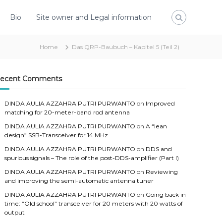
Bio
Site owner and Legal information
Home
Das QRP-Baubuch – Kapitel 5 (Teil 2)
ecent Comments
DINDA AULIA AZZAHRA PUTRI PURWANTO
on
Improved
matching for 20-meter-band rod antenna
DINDA AULIA AZZAHRA PUTRI PURWANTO
on
A “lean
design” SSB-Transceiver for 14 MHz
DINDA AULIA AZZAHRA PUTRI PURWANTO
on
DDS and
spurious signals – The role of the post-DDS-amplifier (Part I)
DINDA AULIA AZZAHRA PUTRI PURWANTO
on
Reviewing
and improving the semi-automatic antenna tuner
DINDA AULIA AZZAHRA PUTRI PURWANTO
on
Going back in
time: “Old school” transceiver for 20 meters with 20 watts of
output