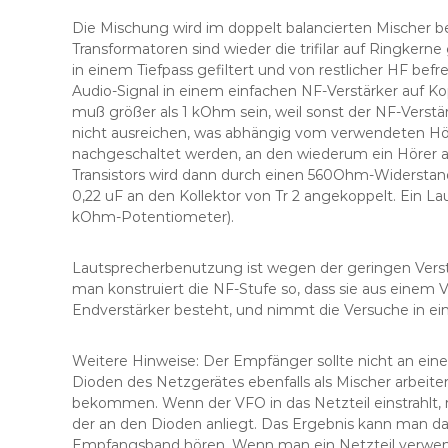
Die Mischung wird im doppelt balancierten Mischer 
Transformatoren sind wieder die trifilar auf Ringkern
in einem Tiefpass gefiltert und von restlicher HF befre
Audio-Signal in einem einfachen NF-Verstärker auf 
muß größer als 1 kOhm sein, weil sonst der NF-Verstär
nicht ausreichen, was abhängig vom verwendeten Höre
nachgeschaltet werden, an den wiederum ein Hörer an
Transistors wird dann durch einen 560Ohm-Widerstan
0,22 uF an den Kollektor von Tr 2 angekoppelt. Ein La
kOhm-Potentiometer).
Lautsprecherbenutzung ist wegen der geringen Verst
man konstruiert die NF-Stufe so, dass sie aus einem
Endverstärker besteht, und nimmt die Versuche in ei
Weitere Hinweise: Der Empfänger sollte nicht an eine
Dioden des Netzgerätes ebenfalls als Mischer arbei
bekommen. Wenn der VFO in das Netzteil einstrahlt,
der an den Dioden anliegt. Das Ergebnis kann man 
Empfangsband hören. Wenn man ein Netzteil verwende