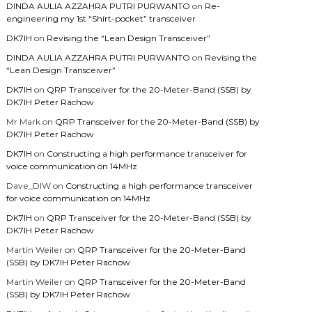
DINDA AULIA AZZAHRA PUTRI PURWANTO
on
Re-
engineering my 1st “Shirt-pocket” transceiver
DK7IH
on
Revising the “Lean Design Transceiver”
DINDA AULIA AZZAHRA PUTRI PURWANTO
on
Revising the
“Lean Design Transceiver”
DK7IH
on
QRP Transceiver for the 20-Meter-Band (SSB) by
DK7IH Peter Rachow
Mr Mark
on
QRP Transceiver for the 20-Meter-Band (SSB) by
DK7IH Peter Rachow
DK7IH
on
Constructing a high performance transceiver for
voice communication on 14MHz
Dave_DIW
on
Constructing a high performance transceiver
for voice communication on 14MHz
DK7IH
on
QRP Transceiver for the 20-Meter-Band (SSB) by
DK7IH Peter Rachow
Martin Weiler
on
QRP Transceiver for the 20-Meter-Band
(SSB) by DK7IH Peter Rachow
Martin Weiler
on
QRP Transceiver for the 20-Meter-Band
(SSB) by DK7IH Peter Rachow