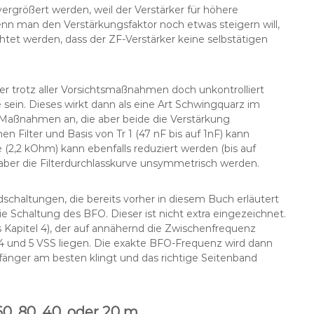
ergrößert werden, weil der Verstärker für höhere
Wenn man den Verstärkungsfaktor noch etwas steigern will,
tet werden, dass der ZF-Verstärker keine selbstätigen
ker trotz aller Vorsichtsmaßnahmen doch unkontrolliert
 sein. Dieses wirkt dann als eine Art Schwingquarz im
wei Maßnahmen an, die aber beide die Verstärkung
 Filter und Basis von Tr 1 (47 nF bis auf 1nF) kann
(2,2 kOhm) kann ebenfalls reduziert werden (bis auf
er die Filterdurchlasskurve unsymmetrisch werden.
chaltungen, die bereits vorher in diesem Buch erläutert
e Schaltung des BFO. Dieser ist nicht extra eingezeichnet.
 Kapitel 4), der auf annähernd die Zwischenfrequenz
4 und 5 VSS liegen. Die exakte BFO-Frequenz wird dann
änger am besten klingt und das richtige Seitenband
60, 80, 40, oder 20 m.