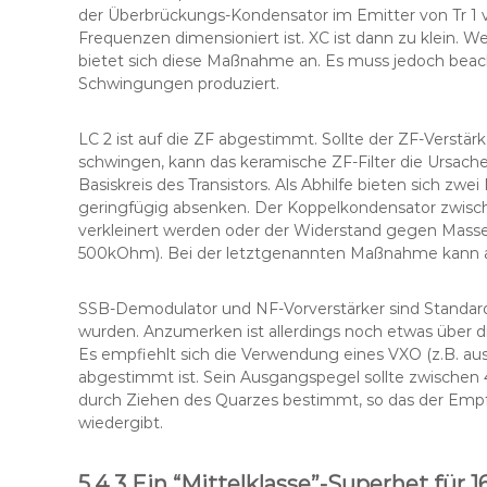
der Überbrückungs-Kondensator im Emitter von Tr 1 v
Frequenzen dimensioniert ist. XC ist dann zu klein. 
bietet sich diese Maßnahme an. Es muss jedoch beach
Schwingungen produziert.
LC 2 ist auf die ZF abgestimmt. Sollte der ZF-Verstär
schwingen, kann das keramische ZF-Filter die Ursache
Basiskreis des Transistors. Als Abhilfe bieten sich z
geringfügig absenken. Der Koppelkondensator zwischen
verkleinert werden oder der Widerstand gegen Masse 
500kOhm). Bei der letztgenannten Maßnahme kann ab
SSB-Demodulator und NF-Vorverstärker sind Standards
wurden. Anzumerken ist allerdings noch etwas über di
Es empfiehlt sich die Verwendung eines VXO (z.B. aus
abgestimmt ist. Sein Ausgangspegel sollte zwischen 
durch Ziehen des Quarzes bestimmt, so das der Empf
wiedergibt.
5.4.3 Ein “Mittelklasse”-Superhet für 1